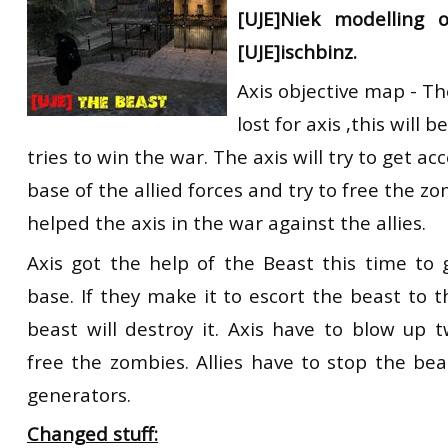
[UJE]Niek modelling 
RtCW Feintuning
ET:QW Movies
Wolfenstein Movies
ET Scene
General News
[UJE]ischbinz.
DB Misc
ET:QW Scene
Game News
Axis objective map - Th
DB Movies
DB Scene
Game Movies
lost for axis ,this will b
tries to win the war. The axis will try to get a
PC Hard + Software
base of the allied forces and try to free the z
helped the axis in the war against the allies.
Axis got the help of the Beast this time to 
base. If they make it to escort the beast to 
beast will destroy it. Axis have to blow up 
free the zombies. Allies have to stop the be
generators.
Changed stuff: