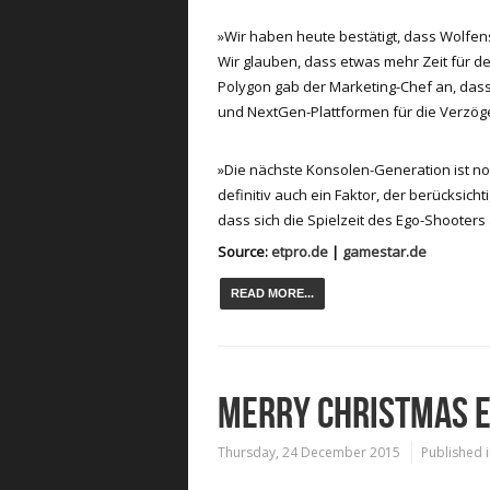
»Wir haben heute bestätigt, dass Wolfens
Wir glauben, dass etwas mehr Zeit für den
Polygon gab der Marketing-Chef an, dass 
und NextGen-Plattformen für die Verzöge
»Die nächste Konsolen-Generation ist noc
definitiv auch ein Faktor, der berücksic
dass sich die Spielzeit des Ego-Shooters
Source:
etpro.de
|
gamestar.de
READ MORE...
MERRY CHRISTMAS 
Thursday, 24 December 2015
Published 