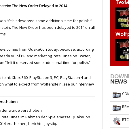
TexM
stein: The New Order Delayed to 2014
RtCW Feintuning
ET Feintuning
da “felt it deserved some additional time for polish.”
stein: The New Order has been delayed to 2014 on all
Wolfp
rms.
ews comes from QuakeCon today, because, according
hesda VP of PR and marketing Pete Hines on Twitter,
am “felt it deserved some additional time for polish.”
DOWN
o hit Xbox 360, PlayStation 3, PC, PlayStation 4 and
NEWS
on what to expect from Wolfenstein, see our interview
COM
verschoben
REM
Order wurde verschoben.
a Pete Hines im Rahmen der Spielemesse QuakeCon
RTC
14 erscheinen, berichtet Joystiq.