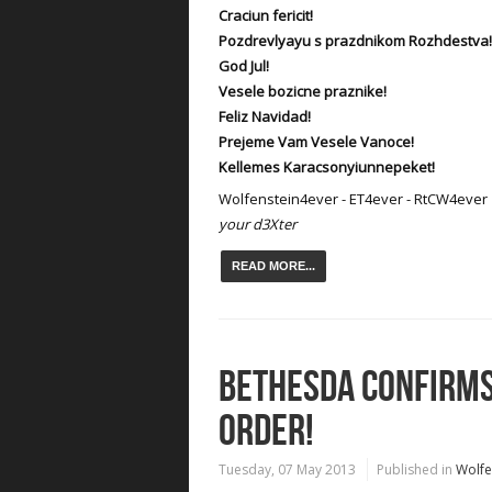
Craciun fericit!
Pozdrevlyayu s prazdnikom Rozhdestva!
God Jul!
Vesele bozicne praznike!
Feliz Navidad!
Prejeme Vam Vesele Vanoce!
Kellemes Karacsonyiunnepeket!
Wolfenstein4ever - ET4ever - RtCW4ever
your d3Xter
READ MORE...
BETHESDA CONFIRMS
ORDER!
Tuesday, 07 May 2013
Published in
Wolfe