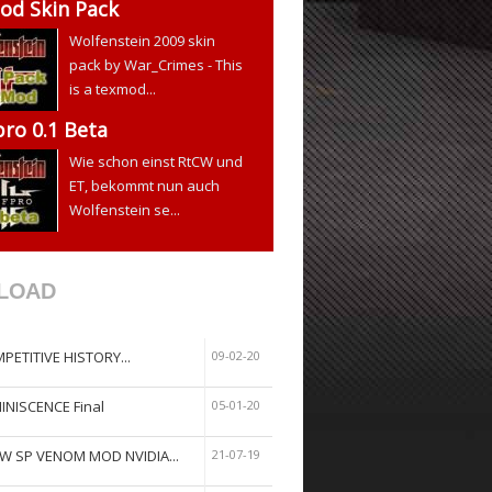
od Skin Pack
Wolfenstein 2009 skin
pack by War_Crimes - This
is a texmod...
ro 0.1 Beta
Wie schon einst RtCW und
ET, bekommt nun auch
Wolfenstein se...
LOAD
PETITIVE HISTORY...
09-02-20
INISCENCE Final
05-01-20
W SP VENOM MOD NVIDIA...
21-07-19