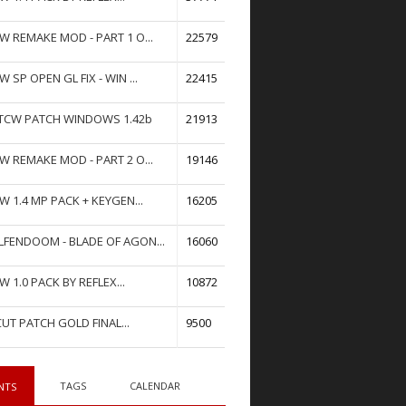
W REMAKE MOD - PART 1 O...
22579
W SP OPEN GL FIX - WIN ...
22415
TCW PATCH WINDOWS 1.42b
21913
W REMAKE MOD - PART 2 O...
19146
W 1.4 MP PACK + KEYGEN...
16205
FENDOOM - BLADE OF AGON...
16060
W 1.0 PACK BY REFLEX...
10872
UT PATCH GOLD FINAL...
9500
TAGS
CALENDAR
NTS