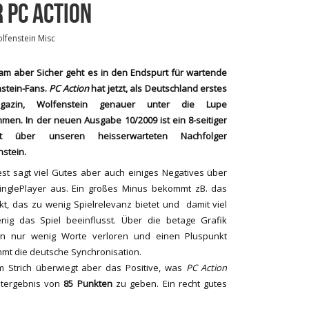
R PC ACTION
lfenstein Misc
am aber Sicher geht es in den Endspurt für wartende
stein-Fans.
PC Action
hat jetzt, als Deutschland erstes
agazin, Wolfenstein genauer unter die Lupe
mmen.
In der neuen Ausgabe 10/2009 ist ein 8-seitiger
cht über unseren heisserwarteten Nachfolger
stein.
st sagt viel Gutes aber auch einiges Negatives über
inglePlayer aus. Ein großes Minus bekommt zB. das
kt, das zu wenig Spielrelevanz bietet und damit viel
nig das Spiel beeinflusst. Über die betage Grafik
n nur wenig Worte verloren und einen Pluspunkt
mt die deutsche Synchronisation.
m Strich überwiegt aber das Positive, was
PC Action
tergebnis von
85 Punkten
zu geben. Ein recht gutes