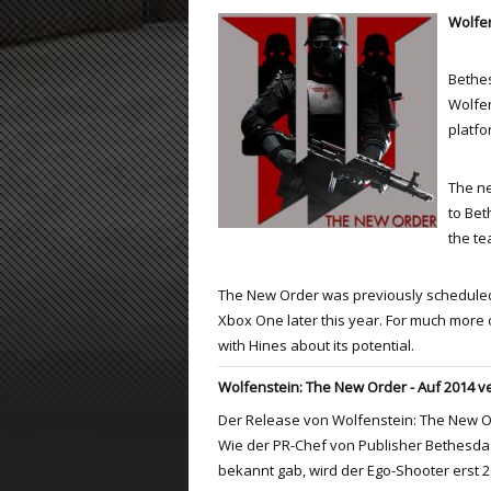
Wolfen
ET:QW Movies
Wolfenstein Movies
ET Scene
General News
Bethes
DB Misc
ET:QW Scene
Game News
Wolfen
DB Movies
DB Scene
Game Movies
platfo
PC Hard + Software
The n
to Bet
the te
The New Order was previously scheduled t
Xbox One later this year. For much more 
with Hines about its potential.
Wolfenstein: The New Order - Auf 2014 
Der Release von Wolfenstein: The New 
Wie der PR-Chef von Publisher Bethesd
bekannt gab, wird der Ego-Shooter erst 20