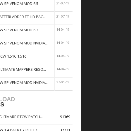
W SP VENOM MOD 6.5
21-07-19
ATTERLADDER ET HD PAC...
21-07-19
W SP VENOM MOD 6.3
14-04-19
W SP VENOM MOD NVIDIA...
14-04-19
tCW 1.51C 1.51c
14-04-19
ULTIMATE MAPPERS RESO...
14-04-19
W SP VENOM MOD NVIDIA...
27-01-19
LOAD
TS
GHTMARE RTCW PATCH...
91369
W 1.4 PACK BY REFLEX...
37771