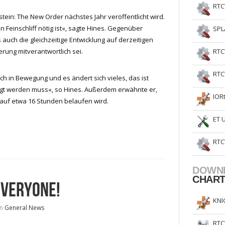
RTC
tein: The New Order nächstes Jahr veröffentlicht wird.
 Feinschliff nötig ist«, sagte Hines. Gegenüber
SPL
auch die gleichzeitige Entwicklung auf derzeitigen
rung mitverantwortlich sei.
RTC
RTC
h in Bewegung und es ändert sich vieles, das ist
htigt werden muss«, so Hines. Außerdem erwähnte er,
IOR
 auf etwa 16 Stunden belaufen wird.
ET 
RTC
DOWN
CHAR
EVERYONE!
KNI
in
General News
RTC