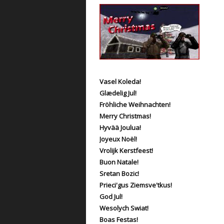
Vasel Koleda!
Glædelig Jul!
Fröhliche Weihnachten!
Merry Christmas!
Hyvää Joulua!
Joyeux Noël!
Vrolijk Kerstfeest!
Buon Natale!
Sretan Bozic!
Prieci'gus Ziemsve'tkus!
God Jul!
Wesolych Swiat!
Boas Festas!