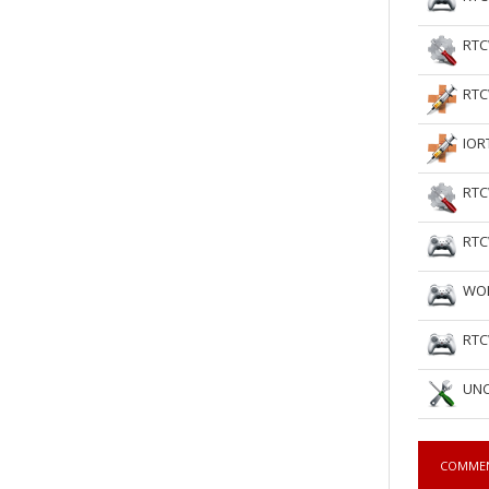
RTC
RTC
IOR
RTC
RTC
WOL
RTC
UNC
COMME