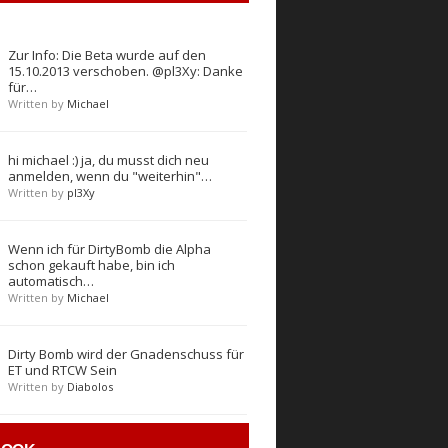
Zur Info: Die Beta wurde auf den
15.10.2013 verschoben. @pl3Xy: Danke
für…
Written by
Michael
hi michael :) ja, du musst dich neu
anmelden, wenn du "weiterhin"…
Written by
pl3Xy
Wenn ich für DirtyBomb die Alpha
schon gekauft habe, bin ich
automatisch…
Written by
Michael
Dirty Bomb wird der Gnadenschuss für
ET und RTCW Sein
Written by
Diabolos