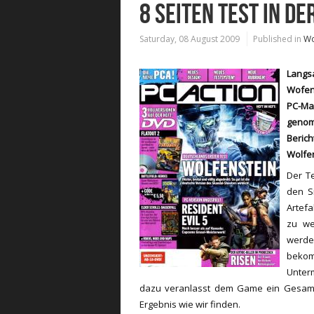
8 SEITEN TEST IN DE
Saturday, 08 August 2009
Published in
Wo
Langs
Wofen
PC-M
geno
Beri
Wolfen
Der Te
den S
Artefa
zu we
werde
bekom
Unter
dazu veranlasst dem Game ein Gesam
Ergebnis wie wir finden.