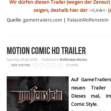
Wir dürfen diesen Trailer (wegen der Zensur) 
zeigen, deshalb hier der
->Link<-
(
Quelle:
gametrailers.com
|
PalaceWolfenstein
MOTION COMIC HD TRAILER
Saturday, 04 July 2009
Published in
Wolfenstein Movies
(0 votes)
RATE THIS ITEM
Auf GameTrailers
neuen Trailer 
Dieses mal, im
Comic Style.