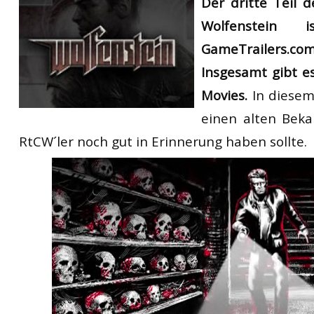
Der dritte Teil d
RtCW Feintuning
ET:QW Movies
Wolfenstein Movies
ET Scene
General News
Wolfenstein
GameTrailers.co
DB Misc
ET:QW Scene
Game News
Insgesamt gibt 
DB Movies
DB Scene
Game Movies
Movies.
In diesem
PC Hard + Software
einen alten Beka
RtCW´ler noch gut in Erinnerung haben sollte.