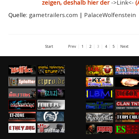
zeigen, deshalb hier der
->Link<-
(
Quelle:
gametrailers.com
|
PalaceWolfenstein
Start
Prev
1
2
3
4
5
Next