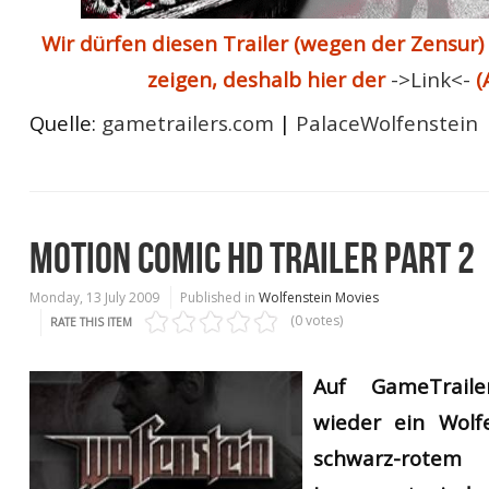
Wir dürfen diesen Trailer (wegen der Zensur) 
zeigen, deshalb hier der
->Link<-
(
Quelle:
gametrailers.com
|
PalaceWolfenstein
MOTION COMIC HD TRAILER PART 2
Monday, 13 July 2009
Published in
Wolfenstein Movies
(0 votes)
RATE THIS ITEM
Auf GameTraile
w
ieder ein
Wolfe
schwarz-r