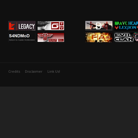
Credits
Disclaimer
Link Us!