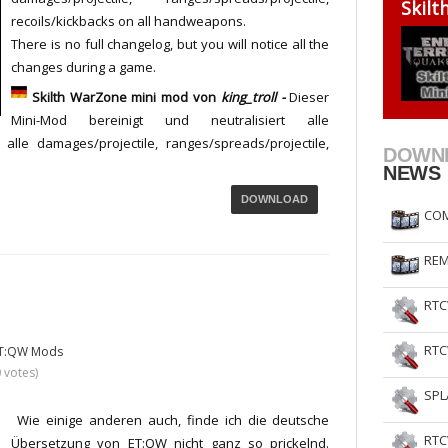
Skil
recoils/kickbacks on all handweapons.
RtCW Feintuning
ET Feintuning
There is no full changelog, but you will notice all the
changes during a game.
Skilth WarZone mini mod von
king_troll -
Dieser
Mini-Mod bereinigt und neutralisiert alle
lle damages/projectile, ranges/spreads/projectile,
DOWN
NEWS
DOWNLOAD
COM
REM
RTC
RTC
T:QW Mods
0 votes)
SPL
Wie einige anderen auch, finde ich die deutsche
RTC
Übersetzung von ET:QW nicht ganz so prickelnd.