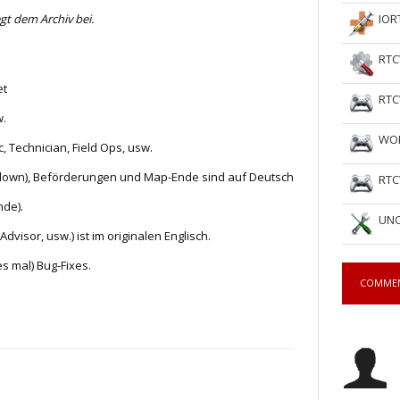
egt dem Archiv bei.
IOR
RTC
et
RTC
w.
WOL
 Technician, Field Ops, usw.
tdown), Beförderungen und Map-Ende sind auf Deutsch
RTC
nde).
UNC
visor, usw.) ist im originalen Englisch.
s mal) Bug-Fixes.
COMME