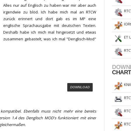
Alles nur auf Englisch zu haben war mir aber auch
RTC
irgendwie zu blöd. Ich habe mich mal an RTCW
zurück erinnert und dort gab es im MP eine
IOR
englische Sprachausgabe mit deutschen Texten.
Deshalb habe ich mich mal hingesetzt und etwas
ET 
zusammen gebastelt, was ich mal "Denglisch-Mod"
RTC
DOWN
CHAR
KNI
DOWNLOAD
RTC
RTC
kompatibel. Ebenfalls muss nicht mehr eine bereits
rsion 1.4 des Denglisch MOD's funktioniert mit einer
RTC
gleichermaßen.