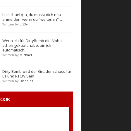
hi michael :) ja, du musst dich neu
anmelden, wenn du "weiterhin"…
Written by
pl3Xy
Wenn ich für DirtyBomb die Alpha
schon gekauft habe, bin ich
automatisch…
Written by
Michael
Dirty Bomb wird der Gnadenschuss für
ET und RTCW Sein
Written by
Diabolos
BOOK