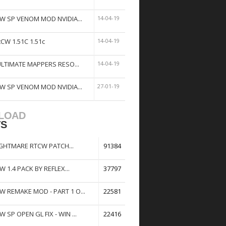
W SP VENOM MOD NVIDIA...
14-04-19
tCW 1.51C 1.51c
14-04-19
ULTIMATE MAPPERS RESO...
14-04-19
W SP VENOM MOD NVIDIA...
27-01-19
LOAD
TS
GHTMARE RTCW PATCH...
91384
W 1.4 PACK BY REFLEX...
37797
W REMAKE MOD - PART 1 O...
22581
W SP OPEN GL FIX - WIN ...
22416