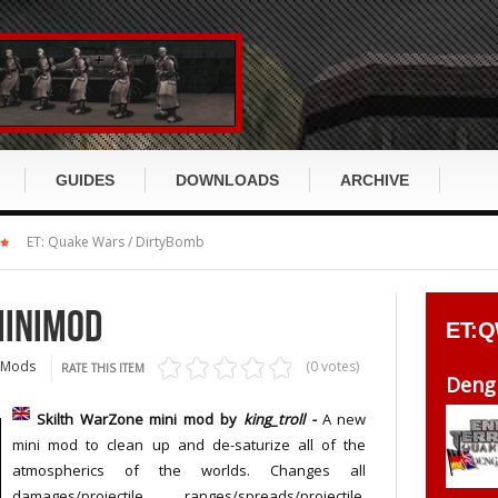
GUIDES
DOWNLOADS
ARCHIVE
x
Return to Castle Wolfenstein
ET: Quake Wars / DirtyBomb
RTCW GUIDE
ET GUIDE
cusion
Wolfenstein:Enemy Territory
RtCW History
ET History
MINIMOD
ET:
s
Enemy Territory: Quake Wars
RtCW Story
ET Story
 Mods
(0 votes)
RATE THIS ITEM
DirtyBomb
Dengl
RtCW Klassen
ET Klassen
Skilth WarZone mini mod by
king_troll -
A new
ch
Wolfenstein 2009 / TNO
RtCW Items
ET Items
mini mod to clean up and de-saturize all of the
Miscellaneous
atmospherics of the worlds. Changes all
RtCW Waffen
ET Waffen
damages/projectile, ranges/spreads/projectile,