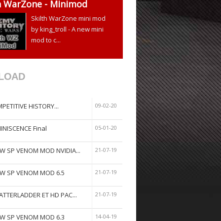
th WarZone - Minimod
Skilth WarZone mini mod
by king_troll - A new mini
mod to c...
LOAD
PETITIVE HISTORY...
09-02-20
INISCENCE Final
05-01-20
W SP VENOM MOD NVIDIA...
21-07-19
W SP VENOM MOD 6.5
21-07-19
ATTERLADDER ET HD PAC...
21-07-19
W SP VENOM MOD 6.3
14-04-19