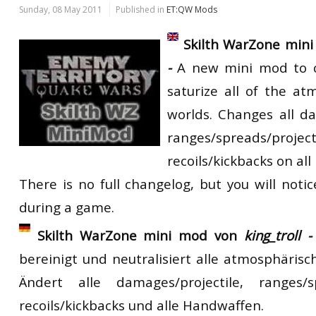
Sunday, 08 May 2011
Published in
ET:QW Mods
Skilth WarZone min
-
A new mini mod to 
saturize all of the at
worlds. Changes all da
ranges/spreads/projecti
recoils/kickbacks on a
There is no full changelog, but you will noti
during a game.
Skilth WarZone mini mod von
king_troll 
bereinigt und neutralisiert alle atmosphäris
Ändert alle damages/projectile, ranges/spr
recoils/kickbacks und alle Handwaffen.