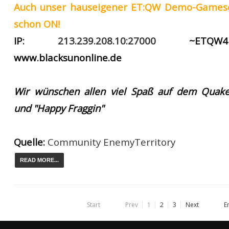
Auch unser hauseigener ET:QW Demo-Gameser
schon ON!
I
P:
213.239.208.10:27000
~ETQW4E
www.blacksunonline.de
Wir wünschen allen viel Spaß auf dem Quake
und "Happy Fraggin"
Quelle:
Community EnemyTerritory
READ MORE...
Start
Prev
1
2
3
Next
E