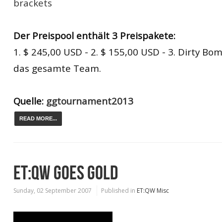
brackets
Der Preispool
enthält 3
Preispakete
:
1
.
$ 245,00
USD
- 2
.
$ 155,00
USD -
3
.
Dirty Bo
das gesamte Team.
Quelle:
ggtournament2013
READ MORE...
ET:QW GOES GOLD
Sunday, 02 September 2007
Published in
ET:QW Misc