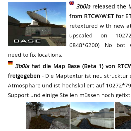
3b0la
released the 
from RTCW/W:ET for E
retextured with new a
upscaled on 10272*
6848*6200). No bot 
need to fix locations.
3b0la
hat die Map Base (Beta 1) von RTC
freigegeben -
Die Maptextur ist neu struckturi
Atmosphäre und ist hochskaliert auf 10272*79
Support und einige Stellen müssen noch gefix