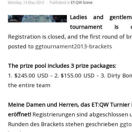
Monday, 13 May 2013
Published in
ET:QW Scene
Ladies and gentle
tournament is offi
Registration is closed, and the first round of 
posted to
ggtournament2013-brackets
The prize pool includes 3 prize packages:
1. $245.00 USD - 2. $155.00 USD - 3. Dirty Bo
the entire team
Meine Damen und Herren
,
das ET:QW Turnier
eröffnet
!
Registrierungen sind
abgeschlossen 
Runden des Brackets stehen geschrieben
ggt