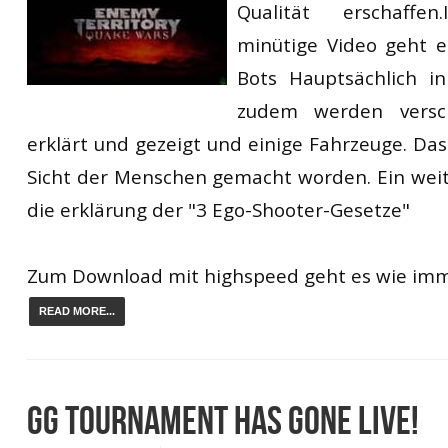
Qualität erschaff
RtCW Feintuning
ET:QW Movies
Wolfenstein Movies
ET Scene
General News
minütige Video geht 
DB Misc
ET:QW Scene
Game News
Bots Hauptsächlich i
zudem werden versc
DB Movies
DB Scene
Game Movies
erklärt und gezeigt und einige Fahrzeuge. Das
PC Hard + Software
Sicht der Menschen gemacht worden. Ein weite
die erklärung der "3 Ego-Shooter-Gesetze"
Zum Download mit highspeed geht es wie im
READ MORE...
GG TOURNAMENT HAS GONE LIVE!