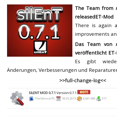
RtCW Feintuning
The Team from
m
ET:QW Movies
Wolfenstein Movies
ET Scene
General News
released
ET-Mo
DB Misc
ET:QW Scene
Game News
There is
again
DB Movies
DB Scene
Game Movies
improvements and
PC Hard + Software
Das Team von
veröffentlicht
ET
Es gibt wied
Änderungen, Verbesserungen und Reparaturen 
>>full-change-log<<
SILENT MOD 0.7.1
Version:0.7.1
TheSilencerPL
18.05.2013
6,641 MB
317