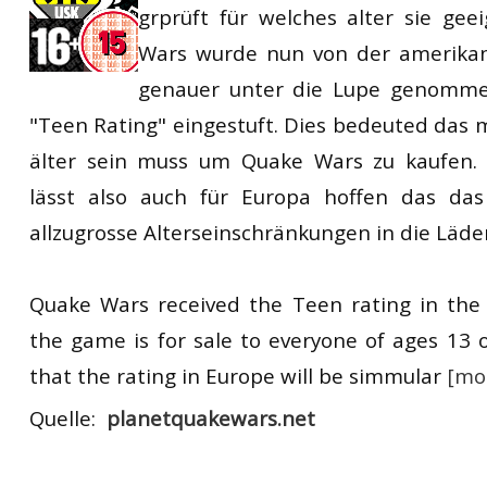
grprüft für welches alter sie gee
RtCW Feintuning
ET:QW Movies
Wolfenstein Movies
ET Scene
General News
Wars wurde nun von der amerikani
DB Misc
ET:QW Scene
Game News
genauer unter die Lupe genomme
"Teen Rating" eingestuft. Dies bedeuted das 
DB Movies
DB Scene
Game Movies
älter sein muss um Quake Wars zu kaufen. 
PC Hard + Software
lässt also auch für Europa hoffen das das
allzugrosse Alterseinschränkungen in die Läd
Quake Wars received the Teen rating in the
the game is for sale to everyone of ages 13 
that the rating in Europe will be simmular
[
mor
Quelle:
planetquakewars.net