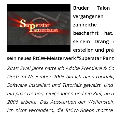
RtCW Feintuning
Bruder Talo
ET:QW Movies
Wolfenstein Movies
ET Scene
General News
vergangenen 
DB Misc
ET:QW Scene
Game News
zahlreiche 
DB Movies
DB Scene
Game Movies
bescherhrt hat,
PC Hard + Software
seinem Drang 
erstellen und prä
sein neues RtCW-Meisterwerk "Superstar Panz
Zitat:
Zwei Jahre hatte ich Adobe Premiere & Co
Doch im November 2006 bin ich dann rückfäll
Software installiert und Tutorials gewälzt. Un
ein paar Demos, einige Ideen und ein Ziel, an d
2006 arbeite. Das Aussterben der Wolfenste
ich nicht verhindern, die RtCW-Videos möchte 