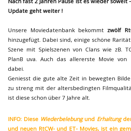
Nach fast 2 Jahren Pause ist es wieder soweit 
RtCW Feintuning
Update geht weiter !
ET:QW Movies
Wolfenstein Movies
ET Scene
General News
DB Misc
ET:QW Scene
Game News
Unsere Moviedatenbank bekommt
zwölf R
DB Movies
DB Scene
Game Movies
hinzugefügt. Dabei sind, einige schöne Raritä
PC Hard + Software
Szene mit Spielszenen von Clans wie zB. TC
PlanB uva. Auch das allererste Movie von 
dabei.
Geniesst die gute alte Zeit in bewegten Bilde
zu streng mit der altersbedingten Filmqualitä
ist diese schon über 7 Jahre alt.
INFO: Diese
Wiederbelebung
und
Erhaltung
der
und neuen RtCW- und ET- Movies, ist ein ge