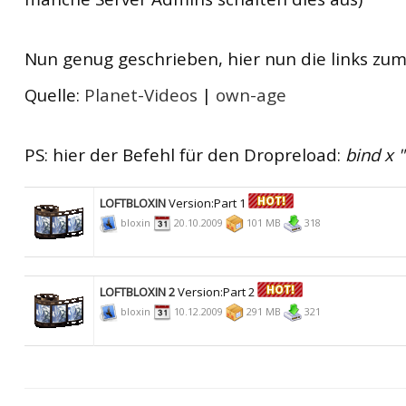
Nun genug geschrieben, hier nun die links zu
Quelle:
Planet-Videos
|
own-age
PS: hier der Befehl für den Dropreload:
bind x
LOFTBLOXIN
Version:Part 1
bloxin
20.10.2009
101 MB
318
LOFTBLOXIN 2
Version:Part 2
bloxin
10.12.2009
291 MB
321