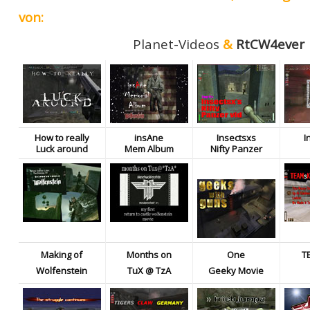
von:
Planet-Videos
&
RtCW4ever
How to really
insAne
Insectsxs
I
Luck around
Mem Album
Nifty Panzer
Making of
Months on
One
T
Wolfenstein
TuX @ TzA
Geeky Movie