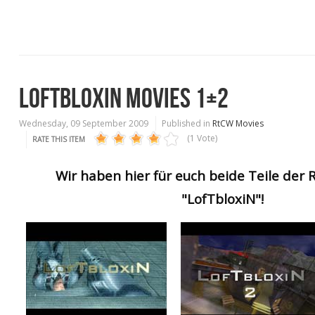
LOFTBLOXIN MOVIES 1+2
Wednesday, 09 September 2009
Published in
RtCW Movies
(1 Vote)
RATE THIS ITEM
Wir haben hier für euch beide Teile der
"LofTbloxiN"!