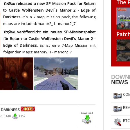
The F
Yo$hik
released a new SP Mission Pack for Return
RtCW Feintuning
ET Feintuning
to Castle Wolfenstein Devil`s Manor 2
-
Edge of
Darkness.
It`s a 7 map mission pack, the following
maps are included: manor2_1 - manor2_7
Yo$hik
veröffentlicht ein neues SP-Missionspaket
Patc
für Return to Castle Wolfenstein Devil`s Manor 2 -
Edge of Darkness.
Es ist eine 7-Map Mission mit
folgenden Maps: manor2_1 - manor2_7
DOWN
NEWS
COM
REM
F DARKNESS
206 MB
1352
RTC