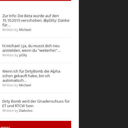
Zur Info: Die Beta wurde auf den
15.10.2013 verschoben. @pl3Xy: Danke
für…
Written by
Michael
hi michael :) ja, du musst dich neu
anmelden, wenn du "weiterhin"…
Written by
pl3Xy
Wenn ich für DirtyBomb die Alpha
schon gekauft habe, bin ich
automatisch…
Written by
Michael
Dirty Bomb wird der Gnadenschuss für
ET und RTCW Sein
Written by
Diabolos