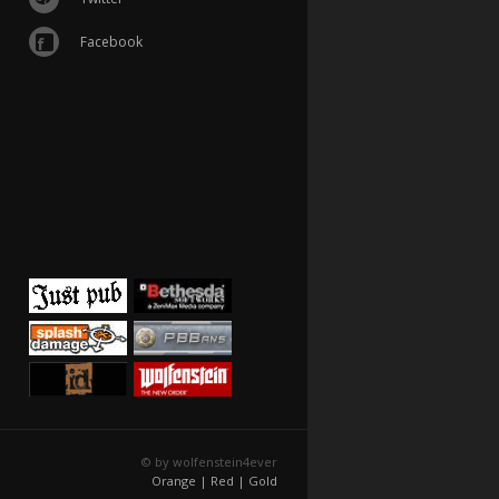
Facebook
© by wolfenstein4ever
Orange |
Red |
Gold