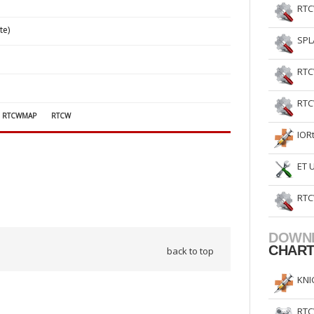
RTC
te)
SPL
RTC
RTC
RTCWMAP
RTCW
IOR
ET 
RTC
DOWN
CHAR
back to top
KNI
RTC