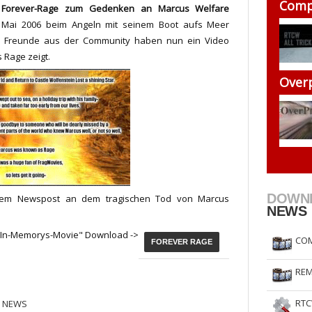
Comp
e
Forever-Rage
zum Gedenken an Marcus Welfare
RtCW Feintuning
ET Feintuning
m Mai 2006 beim Angeln mit seinem Boot aufs Meer
ge Freunde aus der Community haben nun ein Video
 Rage zeigt.
Over
DOWN
sem Newspost an dem tragischen Tod von Marcus
NEWS
In-Memorys-Movie" Download ->
COM
FOREVER RAGE
REM
RTC
 NEWS