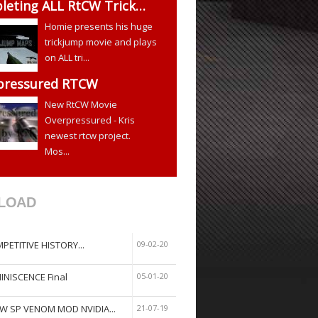
leting ALL RtCW Trick…
Homie presents his huge
trickjump movie and plays
on ALL tri...
pressured RTCW
New RtCW Movie
Overpressured - Kris
newest rtcw project.
Mos...
LOAD
PETITIVE HISTORY...
09-02-20
INISCENCE Final
05-01-20
W SP VENOM MOD NVIDIA...
21-07-19