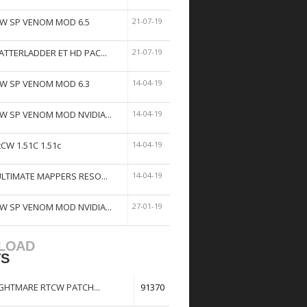
W SP VENOM MOD 6.5
21-07-19
ATTERLADDER ET HD PAC...
21-07-19
W SP VENOM MOD 6.3
14-04-19
W SP VENOM MOD NVIDIA...
14-04-19
tCW 1.51C 1.51c
14-04-19
ULTIMATE MAPPERS RESO...
14-04-19
W SP VENOM MOD NVIDIA...
27-01-19
LOAD
TS
GHTMARE RTCW PATCH...
91370