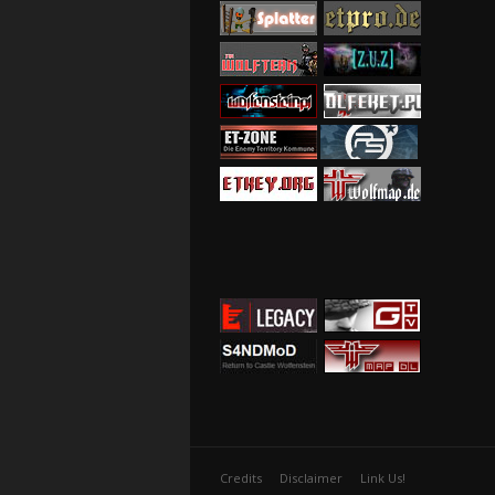
Credits
Disclaimer
Link Us!