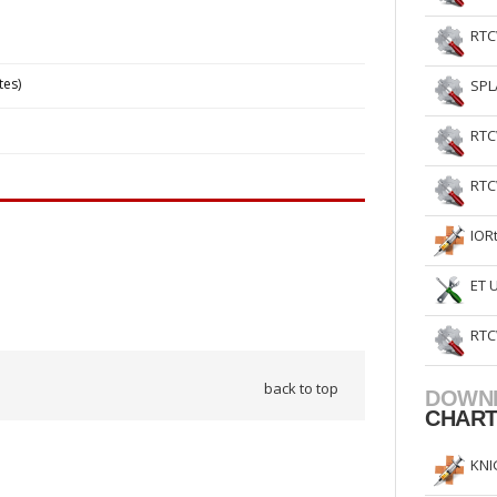
RTC
tes)
SPL
RTC
RTC
IOR
ET 
RTC
back to top
DOWN
CHAR
KNI