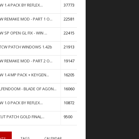
W 1.4 PACK BY REFLEX...
37773
W REMAKE MOD - PART 1 O...
22581
W SP OPEN GL FIX - WIN ...
22415
TCW PATCH WINDOWS 1.42b
21913
W REMAKE MOD - PART 2 O...
19147
W 1.4 MP PACK + KEYGEN...
16205
FENDOOM - BLADE OF AGON...
16060
W 1.0 PACK BY REFLEX...
10872
UT PATCH GOLD FINAL...
9500
TAGS
CALENDAR
NTS