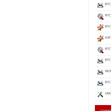
RTC
RTC
RTC
IOR
RTC
RTC
WOL
RTC
UNC
COMME