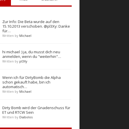
Zur Info: Die Beta wurde auf den
15.10.2013 verschoben. @pl3Xy: Danke
für…
Written by
Michael
hi michael :) ja, du musst dich neu
anmelden, wenn du "weiterhin"…
Written by
pl3Xy
Wenn ich für DirtyBomb die Alpha
schon gekauft habe, bin ich
automatisch…
Written by
Michael
Dirty Bomb wird der Gnadenschuss für
ET und RTCW Sein
Written by
Diabolos