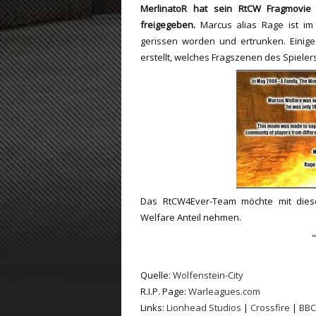
MerlinatoR
hat sein RtCW Fragmovi
ET:QW Movies
Wolfenstein Movies
ET Scene
General News
freigegeben.
Marcus alias Rage ist i
gerissen worden und ertrunken. Eini
DB Misc
ET:QW Scene
Game News
erstellt, welches Fragszenen des Spielers
DB Movies
DB Scene
Game Movies
PC Hard + Software
Das RtCW4Ever-Team möchte mit die
Welfare Anteil nehmen.
"
Quelle:
Wolfenstein-City
R.I.P. Page:
Warleagues.com
Links:
Lionhead Studios
|
Crossfire
|
BBC