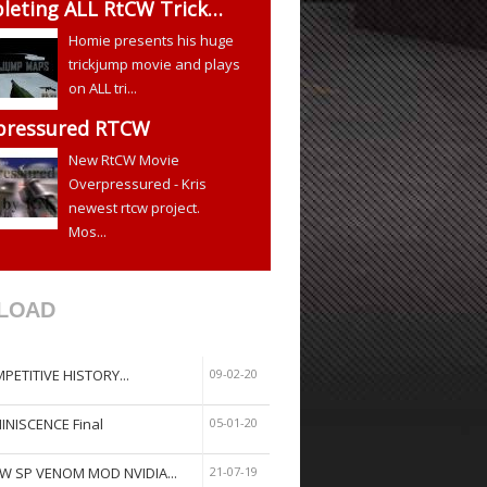
leting ALL RtCW Trick…
Homie presents his huge
trickjump movie and plays
on ALL tri...
pressured RTCW
New RtCW Movie
Overpressured - Kris
newest rtcw project.
Mos...
LOAD
PETITIVE HISTORY...
09-02-20
INISCENCE Final
05-01-20
W SP VENOM MOD NVIDIA...
21-07-19