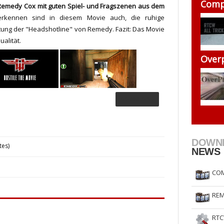
Comp
Remedy Cox mit guten Spiel- und Fragszenen aus dem
RtCW Feintuning
ET Feintuning
kennen sind in diesem Movie auch, die ruhige
ung der "Headshotline" von Remedy. Fazit: Das Movie
alität.
Over
DOWNLOAD
DOWN
tes)
NEWS
COM
REM
RTC