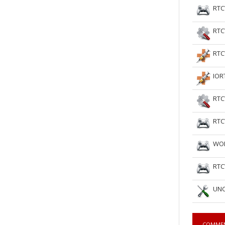
RTC
RTC
RTC
IOR
RTC
RTC
WOL
RTC
UNC
COMME