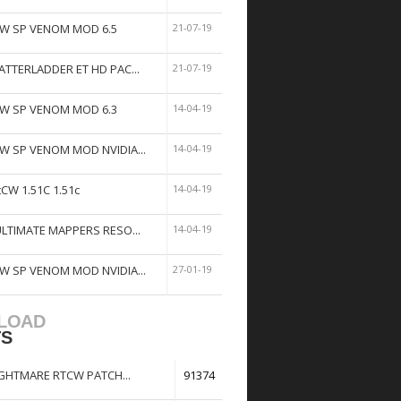
W SP VENOM MOD 6.5
21-07-19
ATTERLADDER ET HD PAC...
21-07-19
W SP VENOM MOD 6.3
14-04-19
W SP VENOM MOD NVIDIA...
14-04-19
tCW 1.51C 1.51c
14-04-19
ULTIMATE MAPPERS RESO...
14-04-19
W SP VENOM MOD NVIDIA...
27-01-19
LOAD
TS
GHTMARE RTCW PATCH...
91374