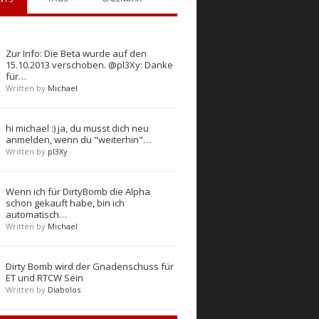
Zur Info: Die Beta wurde auf den
15.10.2013 verschoben. @pl3Xy: Danke
für…
Written by
Michael
hi michael :) ja, du musst dich neu
anmelden, wenn du "weiterhin"…
Written by
pl3Xy
Wenn ich für DirtyBomb die Alpha
schon gekauft habe, bin ich
automatisch…
Written by
Michael
Dirty Bomb wird der Gnadenschuss für
ET und RTCW Sein
Written by
Diabolos