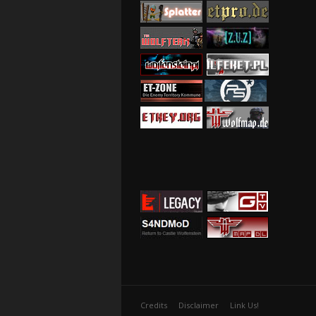
Credits
Disclaimer
Link Us!