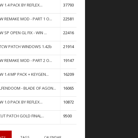
W 1.4 PACK BY REFLEX...
37793
W REMAKE MOD - PART 1 O...
22581
W SP OPEN GL FIX - WIN ...
22416
TCW PATCH WINDOWS 1.42b
21914
W REMAKE MOD - PART 2 O...
19147
W 1.4 MP PACK + KEYGEN...
16209
FENDOOM - BLADE OF AGON...
16065
W 1.0 PACK BY REFLEX...
10872
UT PATCH GOLD FINAL...
9500
TAGS
CALENDAR
NTS