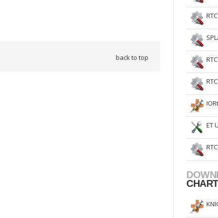
RTC
SPL
back to top
RTC
RTC
IOR
ET 
RTC
DOWN
CHAR
KNI