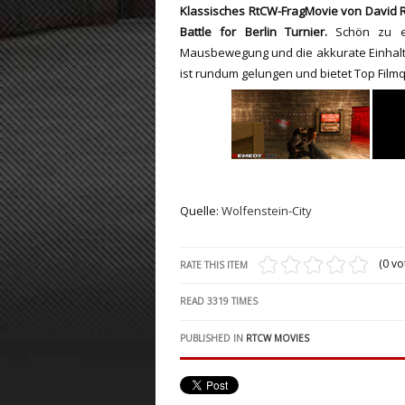
Klassisches RtCW-FragMovie von David 
ET:QW Movies
Wolfenstein Movies
ET Scene
General News
Battle for Berlin Turnier.
Schön zu er
Mausbewegung und die akkurate Einhalt
DB Misc
ET:QW Scene
Game News
ist rundum gelungen und bietet Top Filmqu
DB Movies
DB Scene
Game Movies
PC Hard + Software
Quelle:
Wolfenstein-City
(0 vo
RATE THIS ITEM
READ
3319
TIMES
PUBLISHED IN
RTCW MOVIES