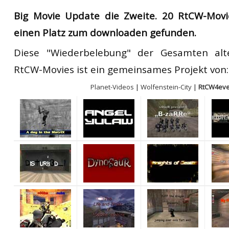
RtCW Feintuning
Big Movie Update die Zweite.
20 RtCW-Movi
ET:QW Movies
Wolfenstein Movies
ET Scene
General News
einen Platz zum downloaden gefunden.
DB Misc
ET:QW Scene
Game News
Diese "Wiederbelebung" der Gesamten al
DB Movies
DB Scene
Game Movies
RtCW-Movies ist ein gemeinsames Projekt von:
PC Hard + Software
Planet-Videos
|
Wolfenstein-City
|
RtCW4eve