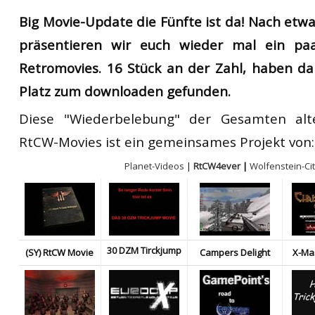
RtCW Feintuning
Big Movie-Update die Fünfte ist da! Nach etwa
ET:QW Movies
Wolfenstein Movies
ET Scene
General News
präsentieren wir euch wieder mal ein pa
DB Misc
ET:QW Scene
Game News
Retromovies. 16 Stück an der Zahl, haben d
DB Movies
DB Scene
Game Movies
Platz zum downloaden gefunden.
PC Hard + Software
Diese "Wiederbelebung" der Gesamten al
RtCW-Movies ist ein gemeinsames Projekt von:
Planet-Videos
|
RtCW4ever
|
Wolfenstein-Ci
30 DZM Tirckjump
(SY) RtCW Movie
Campers Delight
X-Ma