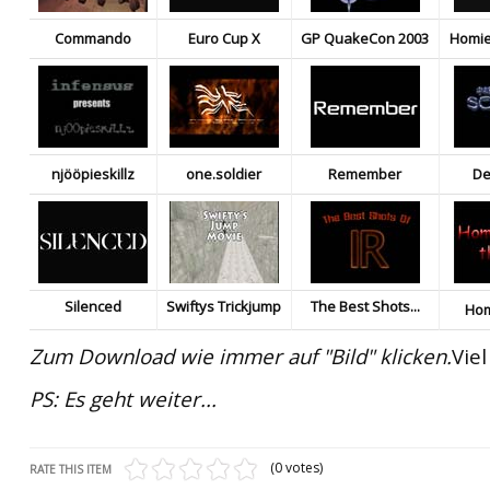
Commando
Euro Cup X
GP QuakeCon 2003
Homie
njööpieskillz
one.soldier
Remember
De
Silenced
Swiftys Trickjump
The Best Shots...
Hom
Zum Download wie immer auf "Bild" klicken.
Viel
PS: Es geht weiter...
(0 votes)
RATE THIS ITEM