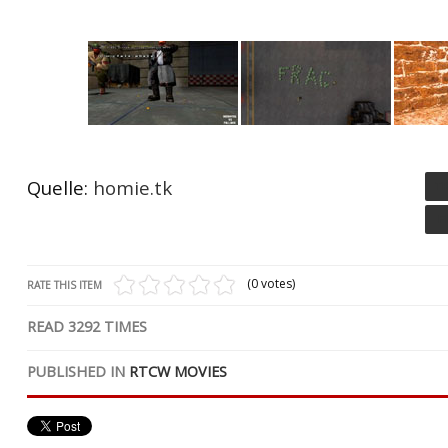
Quelle:
homie.tk
T
F
(0 votes)
RATE THIS ITEM
READ
3292
TIMES
PUBLISHED IN
RTCW MOVIES