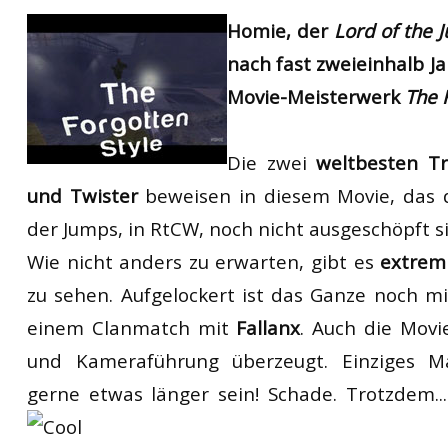
RtCW Feintuning
Homie, der
Lord of the 
ET:QW Movies
Wolfenstein Movies
ET Scene
General News
nach fast zweieinhalb Ja
DB Misc
ET:QW Scene
Game News
Movie-Meisterwerk
The 
DB Movies
DB Scene
Game Movies
PC Hard + Software
Die zwei
weltbesten
Tr
und Twister
beweisen in diesem Movie, das d
der Jumps, in RtCW, noch nicht ausgeschöpft si
Wie nicht anders zu erwarten, gibt es
extrem
zu sehen. Aufgelockert ist das Ganze noch m
einem Clanmatch mit
Fallanx
. Auch die Movi
und Kameraführung überzeugt. Einziges M
gerne etwas länger sein! Schade. Trotzdem...