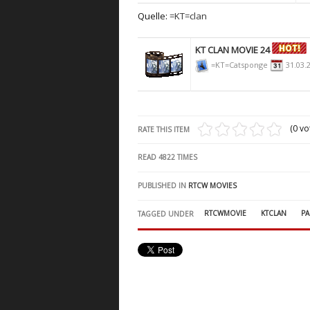
Quelle:
=KT=clan
KT CLAN MOVIE 24
=KT=Catsponge
31.03.
(0 vo
RATE THIS ITEM
READ
4822
TIMES
PUBLISHED IN
RTCW MOVIES
RTCWMOVIE
KTCLAN
PA
TAGGED UNDER