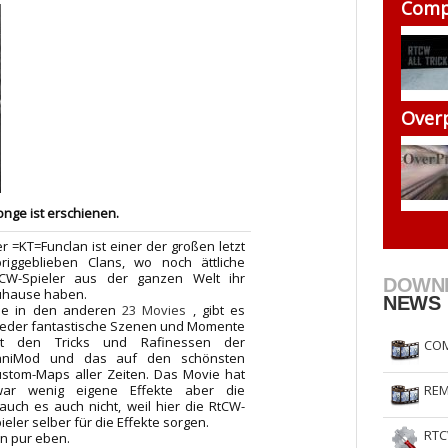
Comp
RtCW Feintuning
ET Feintuning
Over
nge ist erschienen.
r =KT=Funclan ist einer der großen letzt
riggeblieben Clans, wo noch ättliche
tCW-Spieler aus der ganzen Welt ihr
DOWN
uhause haben.
NEWS
ie in den anderen
23 Movies
, gibt es
eder fantastische Szenen und Momente
it den Tricks und Rafinessen der
COM
aniMod und das auf den schönsten
stom-Maps aller Zeiten. Das Movie hat
REM
war wenig eigene Effekte aber die
auch es auch nicht, weil hier die RtCW-
ieler selber für die Effekte sorgen.
RTC
n pur eben.