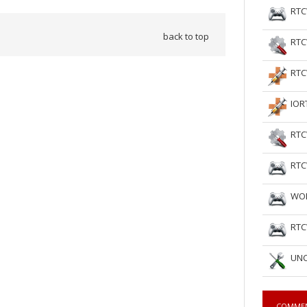
RTC
back to top
RTC
RTC
IOR
RTC
RTC
WOL
RTC
UNC
COMME