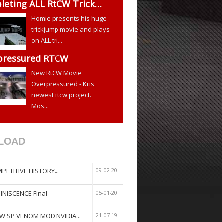
leting ALL RtCW Trick…
Homie presents his huge
trickjump movie and plays
on ALL tri...
pressured RTCW
New RtCW Movie
Overpressured - Kris
newest rtcw project.
Mos...
LOAD
PETITIVE HISTORY...
09-02-20
INISCENCE Final
05-01-20
W SP VENOM MOD NVIDIA...
21-07-19