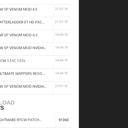
W SP VENOM MOD 6.5
21-07-19
ATTERLADDER ET HD PAC...
21-07-19
W SP VENOM MOD 6.3
14-04-19
W SP VENOM MOD NVIDIA...
14-04-19
tCW 1.51C 1.51c
14-04-19
ULTIMATE MAPPERS RESO...
14-04-19
W SP VENOM MOD NVIDIA...
27-01-19
LOAD
TS
GHTMARE RTCW PATCH...
91360