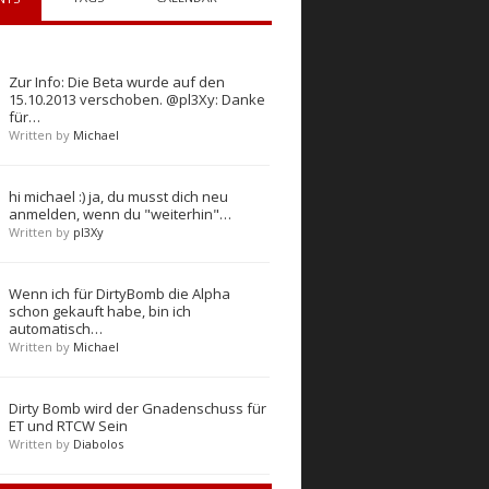
Zur Info: Die Beta wurde auf den
15.10.2013 verschoben. @pl3Xy: Danke
für…
Written by
Michael
hi michael :) ja, du musst dich neu
anmelden, wenn du "weiterhin"…
Written by
pl3Xy
Wenn ich für DirtyBomb die Alpha
schon gekauft habe, bin ich
automatisch…
Written by
Michael
Dirty Bomb wird der Gnadenschuss für
ET und RTCW Sein
Written by
Diabolos