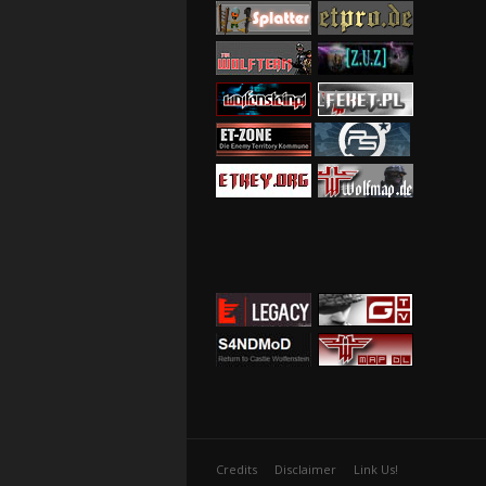
Credits
Disclaimer
Link Us!