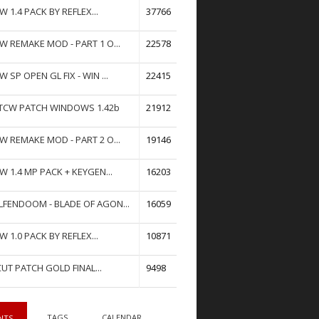
W 1.4 PACK BY REFLEX...
37766
W REMAKE MOD - PART 1 O...
22578
W SP OPEN GL FIX - WIN ...
22415
TCW PATCH WINDOWS 1.42b
21912
W REMAKE MOD - PART 2 O...
19146
W 1.4 MP PACK + KEYGEN...
16203
FENDOOM - BLADE OF AGON...
16059
W 1.0 PACK BY REFLEX...
10871
UT PATCH GOLD FINAL...
9498
TAGS
CALENDAR
NTS