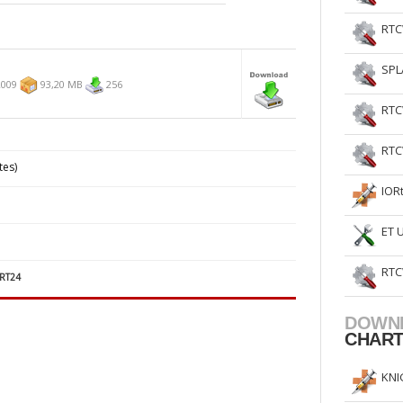
RTC
SPL
2009
93,20 MB
256
RTC
RTC
tes)
IOR
ET 
RTC
RT24
DOWN
CHAR
KNI