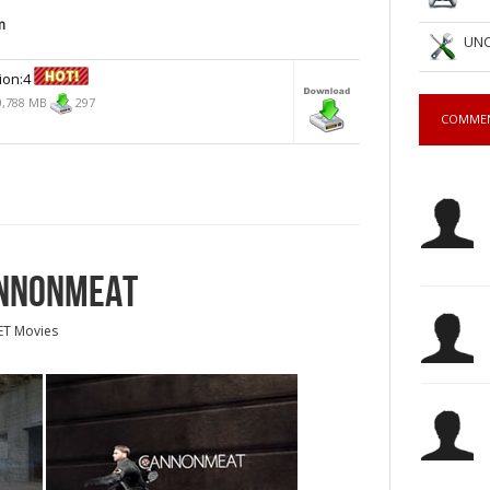
m
UNC
ion:4
,788 MB
297
COMME
ANNONMEAT
ET Movies