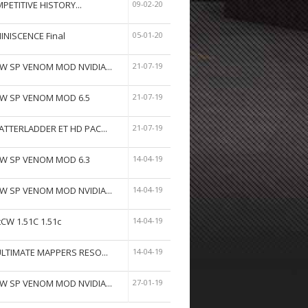
PETITIVE HISTORY...
09-02-20
INISCENCE Final
05-01-20
W SP VENOM MOD NVIDIA...
21-07-19
W SP VENOM MOD 6.5
21-07-19
ATTERLADDER ET HD PAC...
21-07-19
W SP VENOM MOD 6.3
14-04-19
W SP VENOM MOD NVIDIA...
14-04-19
tCW 1.51C 1.51c
14-04-19
ULTIMATE MAPPERS RESO...
14-04-19
W SP VENOM MOD NVIDIA...
27-01-19