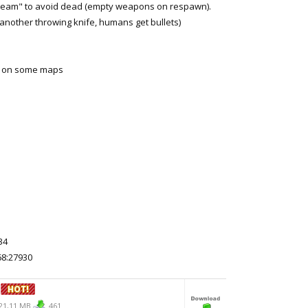
 team" to avoid dead (empty weapons on respawn).
t another throwing knife, humans get bullets)
ts on some maps
34
8:27930
3
21,11 MB
461