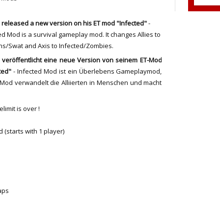
 released a new version on his ET mod "Infected"
-
ed Mod is a survival gameplay mod. It changes Allies to
s/Swat and Axis to Infected/Zombies.
!
veröffentlicht
eine neue Version
von seinem
ET
-M
od
ted
"
- Infected Mod ist ein Überlebens Gameplaymod,
Mod verwandelt die Alliierten in Menschen und macht
limit is over !
d (starts with 1 player)
aps