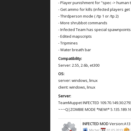
- Player punishment for "spec -> human
- Get ammo for kills (infected players ge
- Thirdperson mode ( /tp 1 or /tp 2)
- More shrubbot commands
- Infected Team has special spawnpoin
- Edited mapscripts
- Tripmines
- Water breath bar
Compatibility:
Server: 2.55, 2.6b, et300
OS:
server: windows, linux
client: windows, linux
Server:
TeamMuppet INFECTED 109.70.149.30:279
~~~Q|ZOMBIE MODE *NEW!* 5.135.189.16
INFECTED MOD
Version:A1
Micha!
01.05.2013