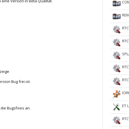
h eine Version in Beta Qualität.
COM
RtCW Feintuning
ET Feintuning
REM
RTC
RTC
SPL
RTC
zeige
RTC
rsion Bug frei ist.
IOR
ET 
die Bugsfixes an.
RTC