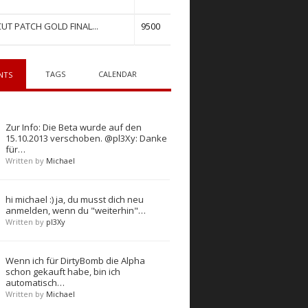
UT PATCH GOLD FINAL...
9500
TAGS
CALENDAR
NTS
Zur Info: Die Beta wurde auf den
15.10.2013 verschoben. @pl3Xy: Danke
für…
Written by
Michael
hi michael :) ja, du musst dich neu
anmelden, wenn du "weiterhin"…
Written by
pl3Xy
Wenn ich für DirtyBomb die Alpha
schon gekauft habe, bin ich
automatisch…
Written by
Michael