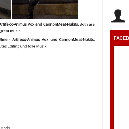
 Artifexx-Animus Vox and CannonMeat-Nukits.
Both are
great music.
FACE
ilme - Artifexx-Animus Vox und CannonMeat-Nukits.
es Editing und tolle Musik.
 Mods