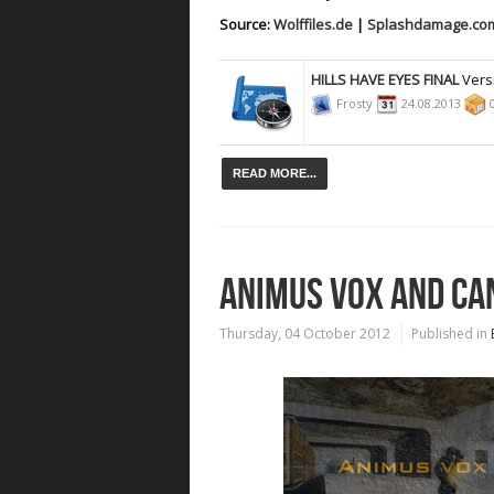
Source:
Wolffiles.de
|
Splashdamage.co
HILLS HAVE EYES FINAL
Vers
Frosty
24.08.2013
0
READ MORE...
ANIMUS VOX AND C
Thursday, 04 October 2012
Published in