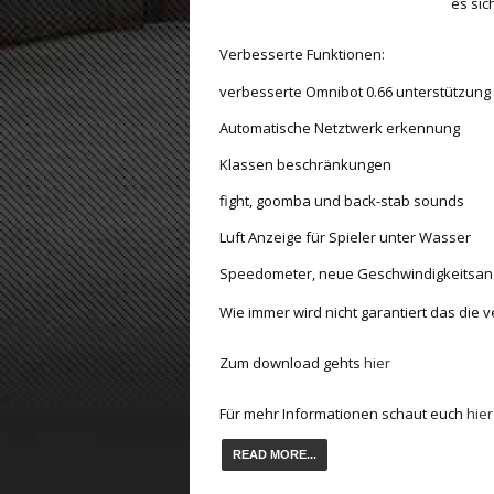
es sic
ET:QW Movies
Wolfenstein Movies
ET Scene
General News
Verbesserte Funktionen:
DB Misc
ET:QW Scene
Game News
verbesserte Omnibot 0.66 unterstützung
DB Movies
DB Scene
Game Movies
Automatische Netztwerk erkennung
Klassen beschränkungen
PC Hard + Software
fight, goomba und back-stab sounds
Luft Anzeige für Spieler unter Wasser
Speedometer, neue Geschwindigkeitsan
Wie immer wird nicht garantiert das die ve
Zum download gehts
hier
Für mehr Informationen schaut euch
hier
READ MORE...