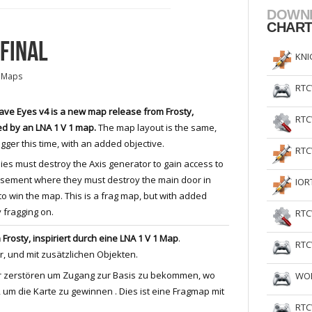
DOWN
CHAR
 FINAL
KNI
 Maps
RTC
Have Eyes v4 is a new map release from Frosty,
RTC
ed by an LNA 1 V 1 map.
The map layout is the same,
igger this time, with an added objective.
RTC
lies must destroy the Axis generator to gain access to
sement where they must destroy the main door in
IOR
to win the map. This is a frag map, but with added
y fragging on.
RTC
n
Frosty
, inspiriert
durch eine
LNA
1 V
1
Map
.
RTC
r,
und
mit zusätzlichen
O
bjekten
.
 zerstören
um Zugang zur Basis
zu bekommen
, wo
WOL
, um
die Karte
zu gewinnen
. Dies ist eine
Fragmap
mit
RTC