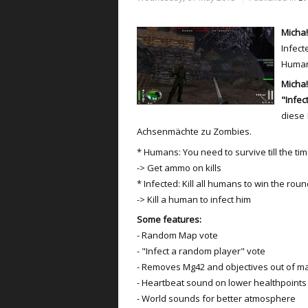
Micha!
Infect
Human
Micha
"Infec
diese 
Achsenmächte zu Zombies.
* Humans: You need to survive till the time
-> Get ammo on kills
* Infected: Kill all humans to win the roun
-> Kill a human to infect him
Some features:
- Random Map vote
- "Infect a random player" vote
- Removes Mg42 and objectives out of m
- Heartbeat sound on lower healthpoints
- World sounds for better atmosphere