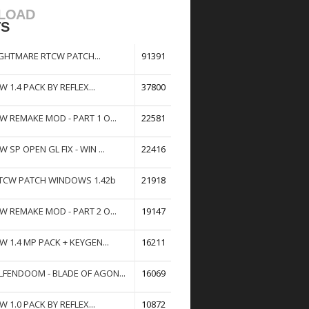
LOAD
TS
GHTMARE RTCW PATCH...
91391
W 1.4 PACK BY REFLEX...
37800
W REMAKE MOD - PART 1 O...
22581
W SP OPEN GL FIX - WIN ...
22416
TCW PATCH WINDOWS 1.42b
21918
W REMAKE MOD - PART 2 O...
19147
W 1.4 MP PACK + KEYGEN...
16211
FENDOOM - BLADE OF AGON...
16069
W 1.0 PACK BY REFLEX...
10872