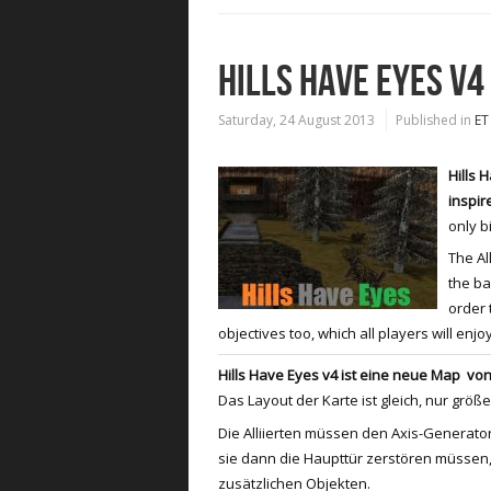
HILLS HAVE EYES V4
Saturday, 24 August 2013
Published in
ET
Hills 
inspir
only b
The Al
the ba
order 
objectives too, which all players will enjo
Hills Have Eyes
v4
ist eine neue
Map
vo
Das
Layout der Karte
ist gleich
, nur größe
Die Alliierten
müssen
den Axis
-Generator
sie
dann die Haupttür
zerstören
müssen
zusätzlichen
Objekten.