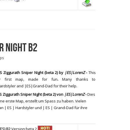
R NIGHT B2
ps
 Ziggurath Sniper Night (beta 2)
by
|ES|LorenZ
-
This
y first map, made for fun
.
Many thanks to
rdstyler and |ES|Grand-Dad for their help.
 Ziggurath Sniper Night (beta 2)
von
|ES|LorenZ
-
Dies
ine erste
Map,
erstellt um Spass zu haben
. Vielen
an
| ES |
Hardstyler
und |
ES |
Grand-
Dad
für ihre
ES) B2
Version:beta 2