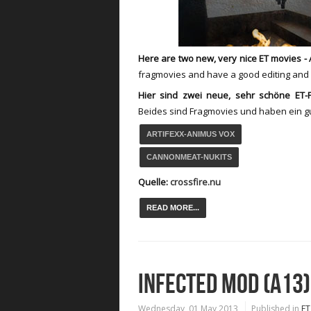
Here are two new, very nice ET movies -
fragmovies and have a good editing and 
Hier sind zwei neue, sehr schöne ET-F
Beides sind Fragmovies und haben ein gut
ARTIFEXX-ANIMUS VOX
CANNONMEAT-NUKITS
Quelle:
crossfire.nu
READ MORE...
INFECTED MOD (A13)
Wednesday, 01 May 2013
Published in
ET