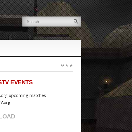
STV
EVENTS
org upcoming matches
LOAD