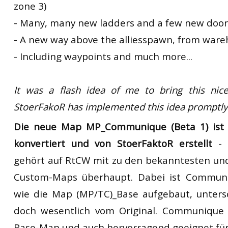
zone 3)
- Many, many new ladders and a few new door
- A new way above the alliesspawn, from wareh
- Including waypoints and much more...
It was a flash idea of me to bring this ni
StoerFakoR has implemented this idea promptly 
Die neue Map MP_Communique (Beta 1) ist 
konvertiert und von StoerFaktoR erstellt
- 
gehört auf RtCW mit zu den bekanntesten un
Custom-Maps überhaupt. Dabei ist Communi
wie die Map (MP/TC)_Base aufgebaut, unters
doch wesentlich vom Original. Communique i
Base-Map und auch hervorragend geeignet f