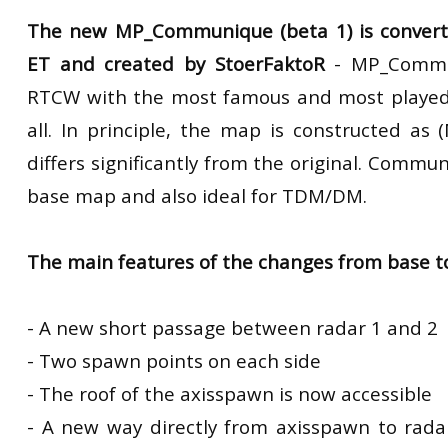
RtCW Feintuning
The new MP_Communique (beta 1) is conver
ET:QW Movies
Wolfenstein Movies
ET Scene
General News
ET and created by StoerFaktoR
- MP_Commu
DB Misc
ET:QW Scene
Game News
RTCW with the most famous and most playe
DB Movies
DB Scene
Game Movies
all. In principle, the map is constructed as 
PC Hard + Software
differs significantly from the original. Commun
base map and also ideal for TDM/DM.
The main features of the changes from base 
- A new short passage between radar 1 and 2
- Two spawn points on each side
- The roof of the axisspawn is now accessible
- A new way directly from axisspawn to rad