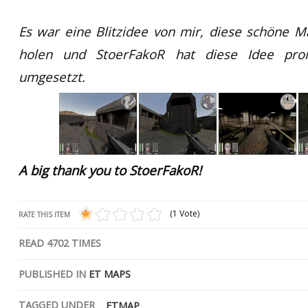
Es war eine Blitzidee von mir, diese schöne M
holen und StoerFakoR hat diese Idee pro
umgesetzt.
A big thank you to StoerFakoR!
(1 Vote)
RATE THIS ITEM
READ
4702
TIMES
PUBLISHED IN
ET MAPS
TAGGED UNDER
ETMAP