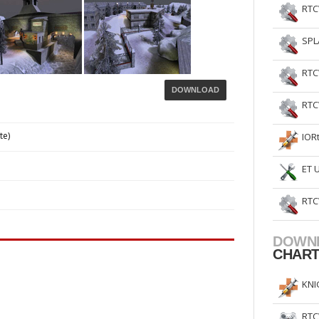
RTC
SPL
RTC
DOWNLOAD
RTC
te)
IOR
ET 
RTC
DOWN
CHAR
KNI
RTC