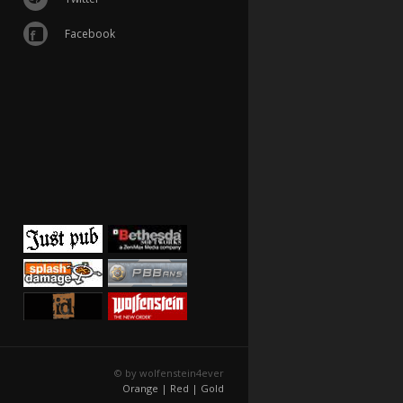
Facebook
© by wolfenstein4ever
Orange |
Red |
Gold