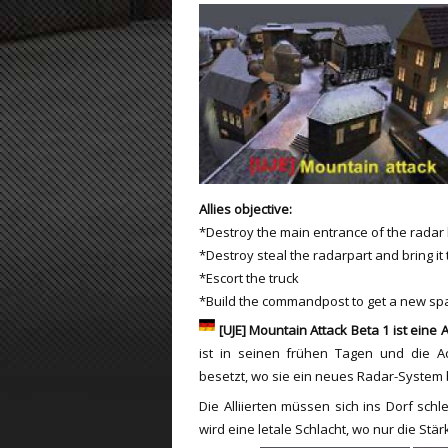
ET:QW Movies
Wolfenstein Movies
ET Scene
General News
DB Misc
ET:QW Scene
Game News
DB Movies
DB Scene
Game Movies
PC Hard + Software
Allies objective:
*Destroy the main entrance of the radar 
*Destroy steal the radarpart and bring it 
*Escort the truck
*Build the commandpost to get a new s
[UJE] Mountain Attack Beta 1 ist eine A
ist in seinen frühen Tagen und die A
besetzt, wo sie ein neues Radar-System
Die Alliierten müssen sich ins Dorf sc
wird eine letale Schlacht, wo nur die St