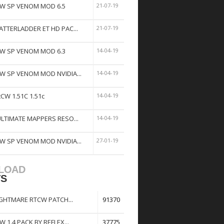
W SP VENOM MOD 6.5
21-07-19
ATTERLADDER ET HD PAC...
21-07-19
W SP VENOM MOD 6.3
14-04-19
W SP VENOM MOD NVIDIA...
14-04-19
tCW 1.51C 1.51c
14-04-19
ULTIMATE MAPPERS RESO...
14-04-19
W SP VENOM MOD NVIDIA...
27-01-19
LOAD
TS
GHTMARE RTCW PATCH...
91370
W 1.4 PACK BY REFLEX...
37775