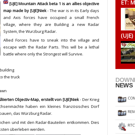
ET: M
[UJE] Mountain Attack beta 1 is an allies objective
RtCW Feintuning
ET Feintuning
map made by [UJE]Niek
- The war is in its Early days
and Axis forces have occupied a small French
village, where they are Building a new Radar
System, the Wurzburg Radar.
(UJE)
Allied Forces have to sneak into the village and
escape with the Radar Parts. This will be a lethal
battle where only the Strongest will Survive.
building
to the truck
DOWN
NEWS
pawn
COM
lliierten Objectiv-Map, erstellt von [UJE]Niek
- Der Krieg
chsenmächte haben ein kleines französisches Dorf
REM
 bauen, das Würzburg Radar.
hleichen und mit den Radar-Bauteilen entkommen. Dies
RTC
ärksten überleben werden.