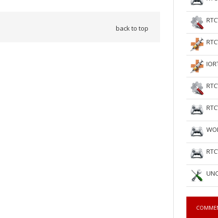
RTC
back to top
RTC
IOR
RTC
RTC
WOL
RTC
UNC
COMME