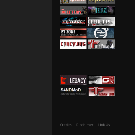
Credits
Disclaimer
Link Us!