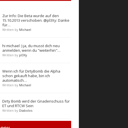
Zur Info: Die Beta wurde auf den
15.10.2013 verschoben. @pl3Xy: Danke
für…
Written by
Michael
hi michael :) ja, du musst dich neu
anmelden, wenn du "weiterhin"…
Written by
pl3Xy
Wenn ich für DirtyBomb die Alpha
schon gekauft habe, bin ich
automatisch…
Written by
Michael
Dirty Bomb wird der Gnadenschuss für
ET und RTCW Sein
Written by
Diabolos