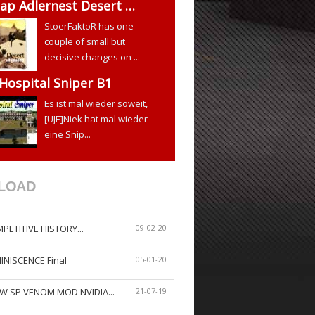
ap Adlernest Desert …
StoerFaktoR has one
couple of small but
decisive changes on ...
 Hospital Sniper B1
Es ist mal wieder soweit,
[UJE]Niek hat mal wieder
eine Snip...
LOAD
PETITIVE HISTORY...
09-02-20
INISCENCE Final
05-01-20
W SP VENOM MOD NVIDIA...
21-07-19