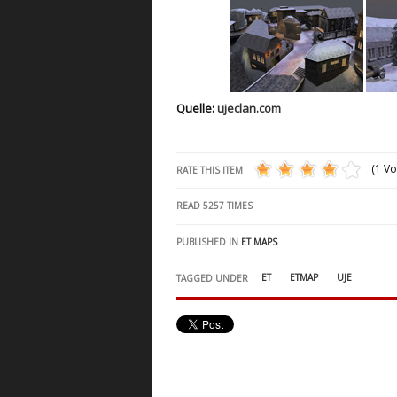
Quelle:
ujeclan.com
(1 Vo
RATE THIS ITEM
READ
5257
TIMES
PUBLISHED IN
ET MAPS
ET
ETMAP
UJE
TAGGED UNDER