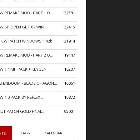
W REMAKE MOD - PART 1 O...
22581
W SP OPEN GL FIX - WIN ...
22415
TCW PATCH WINDOWS 1.42b
21914
W REMAKE MOD - PART 2 O...
19147
W 1.4 MP PACK + KEYGEN...
16207
FENDOOM - BLADE OF AGON...
16061
W 1.0 PACK BY REFLEX...
10872
UT PATCH GOLD FINAL...
9500
TAGS
CALENDAR
NTS