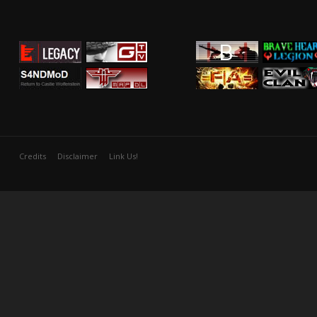
Credits
Disclaimer
Link Us!