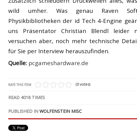
Zusätzlich schleudern Druckwellen alles, w
wild umher. Was genau Raven Sof
Physikbibliotheken der id Tech 4-Engine geä
uns Präsentator Christian Blendl leider 
versuchen aber, noch mehr technische Detai
für Sie per Interview herauszufinden.
Quelle:
pcgameshardware.de
(0 votes)
RATE THIS ITEM
READ
4018
TIMES
PUBLISHED IN
WOLFENSTEIN MISC