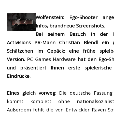
RtCW Feintuning
ET:QW Movies
Wolfenstein Movies
ET Scene
General News
Wolfenstein: Ego-Shooter ange
DB Misc
ET:QW Scene
Game News
Infos, brandneue Screenshots.
DB Movies
DB Scene
Game Movies
Bei seinem Besuch in der R
PC Hard + Software
Activisions PR-Mann Christian Blendl ein
Schätzchen im Gepäck: eine frühe spielba
Version.
PC Games Hardware
hat den Ego-Sh
und präsentiert Ihnen erste spielerische
Eindrücke.
Eines gleich vorweg:
Die deutsche Fassung 
kommt komplett ohne nationalsozialist
Außerdem fehlt die von Entwickler Raven So