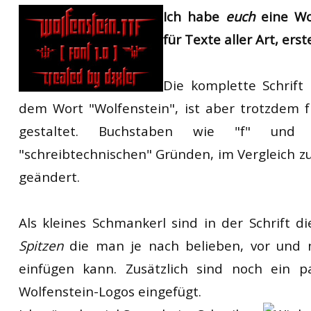
Ich habe
euch
eine Wol
RtCW Feintuning
ET:QW Movies
Wolfenstein Movies
ET Scene
General News
für Texte aller Art, erste
DB Misc
ET:QW Scene
Game News
DB Movies
DB Scene
Game Movies
Die komplette Schrift 
dem Wort "Wolfenstein", ist aber trotzdem 
PC Hard + Software
gestaltet. Buchstaben wie "f" und
"schreibtechnischen" Gründen, im Vergleich zu
geändert.
Als kleines Schmankerl sind in der Schrift di
Spitzen
die man je nach belieben, vor und 
einfügen kann. Zusätzlich sind noch ein p
Wolfenstein-Logos eingefügt.