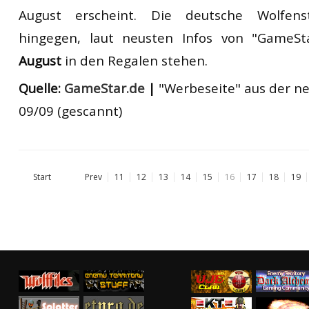
August erscheint. Die deutsche Wolfenste
hingegen, laut neusten Infos von "GameS
August
in den Regalen stehen.
Quelle:
GameStar.de
|
"Werbeseite" aus der 
09/09 (gescannt)
Start
Prev
11
12
13
14
15
16
17
18
19