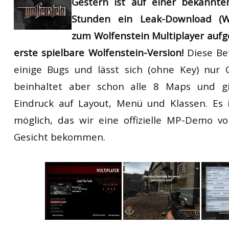
Gestern ist auf einer bekannten
RtCW Feintuning
ET:QW Movies
Wolfenstein Movies
ET Scene
General News
Stunden ein Leak-Download (Wo
zum Wolfenstein Multiplayer aufge
DB Misc
ET:QW Scene
Game News
erste spielbare Wolfenstein-Version!
Diese Be
DB Movies
DB Scene
Game Movies
einige Bugs und lässt sich (ohne Key) nur O
PC Hard + Software
beinhaltet aber schon alle 8 Maps und gi
Eindruck auf Layout, Menü und Klassen. Es 
möglich, das wir eine offizielle MP-Demo v
Gesicht bekommen.