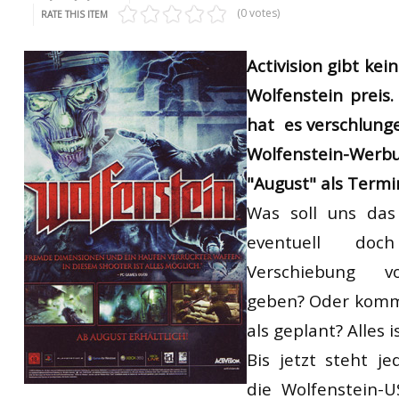
(0 votes)
RATE THIS ITEM
Activision gibt kei
Wolfenstein preis.
hat es verschlung
Wolfenstein-Werbu
"August" als Termi
Was soll uns das
eventuell do
Verschiebung v
geben? Oder kommt
als geplant? Alles 
Bis jetzt steht je
die Wolfenstein-U