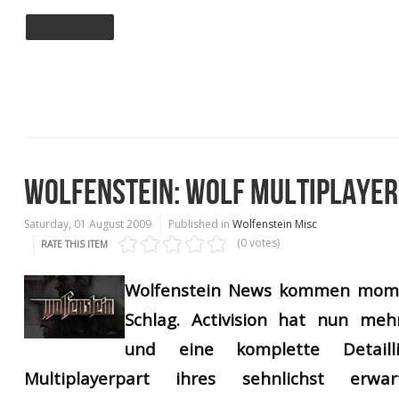
KOMMENTARE
WOLFENSTEIN: WOLF MULTIPLAYER 
Saturday, 01 August 2009
Published in
Wolfenstein Misc
(0 votes)
RATE THIS ITEM
Wolfenstein News kommen mome
Schlag.
Activision hat nun meh
und eine komplette
Detai
Multiplayerpart ihres sehnlichst erwa