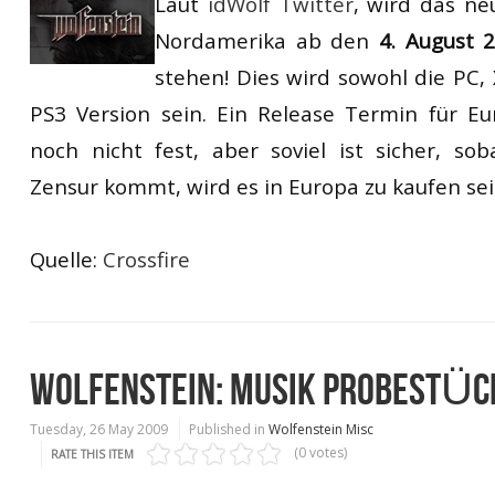
Laut
idWolf Twitter
, wird das ne
RtCW Feintuning
ET:QW Movies
Wolfenstein Movies
ET Scene
General News
Nordamerika ab den
4. August 
stehen! Dies wird sowohl die PC,
DB Misc
ET:QW Scene
Game News
PS3 Version sein. Ein Release Termin für Eu
DB Movies
DB Scene
Game Movies
noch nicht fest, aber soviel ist sicher, so
PC Hard + Software
Zensur kommt, wird es in Europa zu kaufen sei
Quelle:
Crossfire
WOLFENSTEIN: MUSIK PROBESTÜC
Tuesday, 26 May 2009
Published in
Wolfenstein Misc
(0 votes)
RATE THIS ITEM