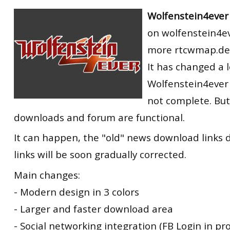
RtCW Feintuning
Wolfenstein4ever 
ET:QW Movies
Wolfenstein Movies
ET Scene
General News
on wolfenstein4ev
DB Misc
ET:QW Scene
Game News
more rtcwmap.de
DB Movies
DB Scene
Game Movies
It has changed a 
PC Hard + Software
Wolfenstein4ever
not complete. But 
downloads and forum are functional.
It can happen, the "old" news download links 
links will be soon gradually corrected.
Main changes:
- Modern design in 3 colors
- Larger and faster download area
- Social networking integration (FB Login in pr