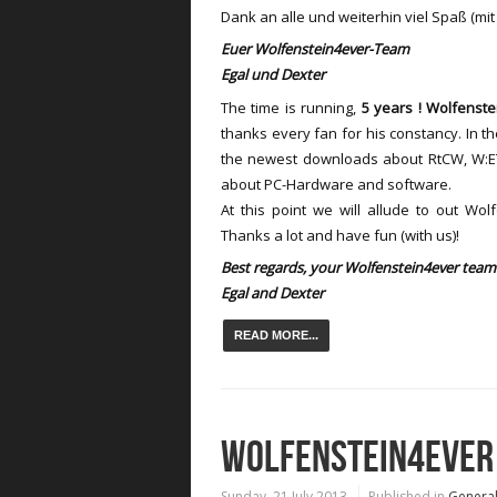
Dank an alle und weiterhin viel Spaß (mit
Euer Wolfenstein4ever-Team
Egal und Dexter
The time is running,
5 years ! Wolfenste
thanks every fan for his constancy. In th
the newest downloads about RtCW, W:ET
about PC-Hardware and software.
At this point we will allude to out Wol
Thanks a lot and have fun (with us)!
Best regards,
your Wolfenstein4ever team
Egal and Dexter
READ MORE...
WOLFENSTEIN4EVER 
Sunday, 21 July 2013
Published in
Genera