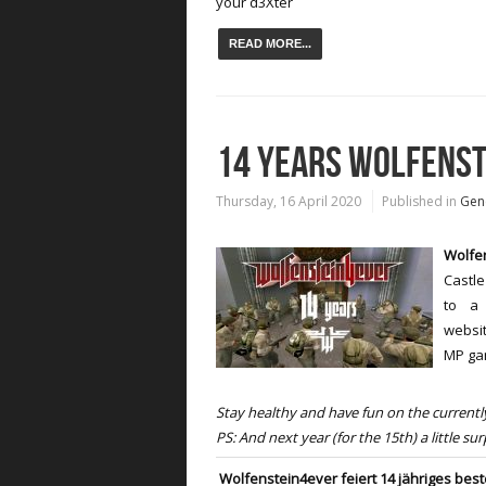
your d3Xter
READ MORE...
14 YEARS WOLFENS
Thursday, 16 April 2020
Published in
Gen
Wolfe
Castle
to a 
websit
MP ga
Stay healthy and have fun on the currently 
PS: And next year (for the 15th) a little sur
Wolfenstein4ever feiert 14 jähriges bes