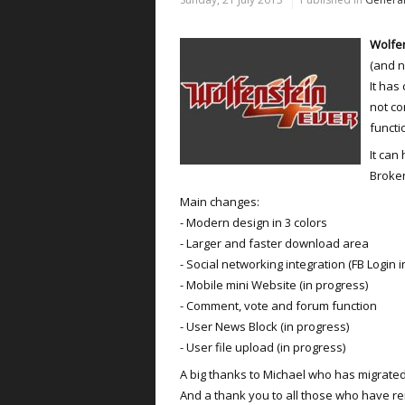
Wolfen
(and 
It has
not co
functi
It can
Broken
Main changes:
- Modern design in 3 colors
- Larger and faster download area
- Social networking integration (FB Login 
- Mobile mini Website (in progress)
- Comment, vote and forum function
- User News Block (in progress)
- User file upload (in progress)
A big thanks to Michael who has migrate
And a thank you to all those who have rem