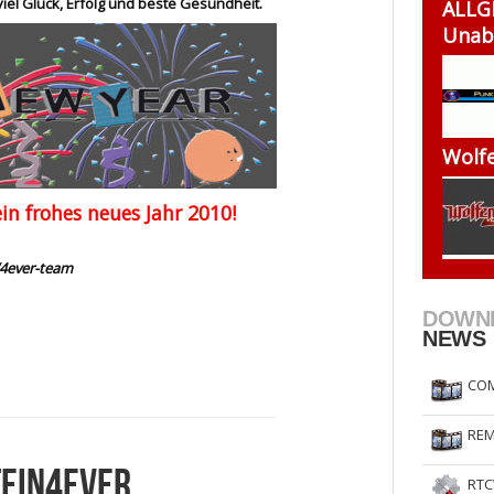
iel Glück, Erfolg und beste Gesundheit.
ALLG
RtCW Feintuning
ET Feintuning
Unab
Wolfe
in frohes neues Jahr 2010!
4ever-team
DOWN
NEWS
COM
REM
TEIN4EVER
RTC