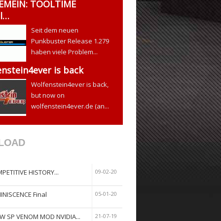
EMEIN: TOOLTIME
l…
Seit dem neuen
Punkbuster Release 1.279
haben viele Problem...
nstein4ever is back
Wolfenstein4ever is back,
but now on
wolfenstein4ever.de (an...
LOAD
PETITIVE HISTORY...
09-02-20
INISCENCE Final
05-01-20
W SP VENOM MOD NVIDIA...
21-07-19