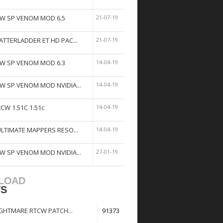
W SP VENOM MOD 6.5
21-07-19
ATTERLADDER ET HD PAC...
21-07-19
W SP VENOM MOD 6.3
14-04-19
W SP VENOM MOD NVIDIA...
14-04-19
tCW 1.51C 1.51c
14-04-19
ULTIMATE MAPPERS RESO...
14-04-19
W SP VENOM MOD NVIDIA...
27-01-19
LOAD
TS
GHTMARE RTCW PATCH...
91373