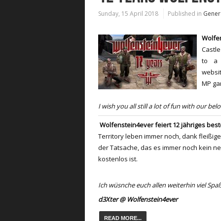
Sunday, 15 April 2018
Published in
Gener
Wolfe
Castle
to a 
websit
MP gam
I wish you all still
a lot of fun
with
our bel
Wolfenstein4ever feiert 12 jähriges bes
Territory
leben immer noch, dank fleißig
der Tatsache, das es immer noch kein n
kostenlos ist.
Ich wüsnche euch allen weiterhin viel Spaß
d3Xter @ Wolfenstein4ever
READ MORE...