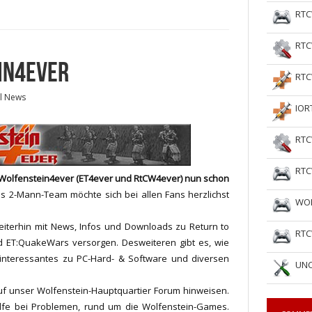
RTC
RTC
IN4EVER
RTC
l News
IOR
RTC
RTC
st Wolfenstein4ever (ET4ever und RtCW4ever) nun schon
 2-Mann-Team möchte sich bei allen Fans herzlichst
WOL
eiterhin mit News, Infos und Downloads zu Return to
RTC
nd ET:QuakeWars versorgen. Desweiteren gibt es, wie
interessantes zu PC-Hard- & Software und diversen
UNC
uf unser Wolfenstein-Hauptquartier Forum hinweisen.
ilfe bei Problemen, rund um die Wolfenstein-Games.