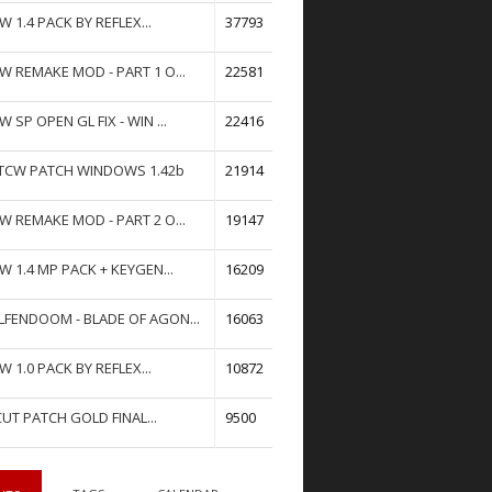
W 1.4 PACK BY REFLEX...
37793
W REMAKE MOD - PART 1 O...
22581
W SP OPEN GL FIX - WIN ...
22416
TCW PATCH WINDOWS 1.42b
21914
W REMAKE MOD - PART 2 O...
19147
W 1.4 MP PACK + KEYGEN...
16209
FENDOOM - BLADE OF AGON...
16063
W 1.0 PACK BY REFLEX...
10872
UT PATCH GOLD FINAL...
9500