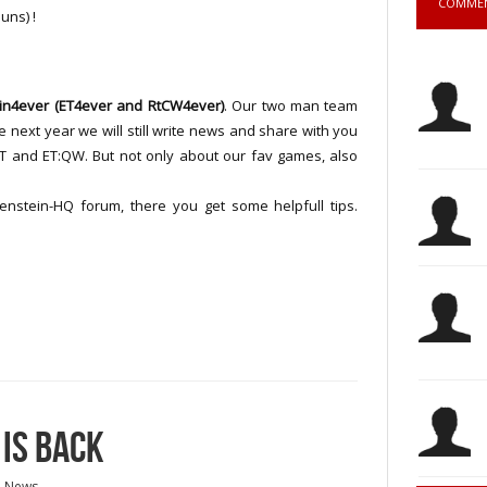
COMME
 uns) !
in4ever
(ET4ever and RtCW4ever)
. Our two man team
e next year we will still write news and share with you
 and ET:QW. But not only about our fav games, also
fenstein-HQ forum, there you get some helpfull tips.
IS BACK
l News