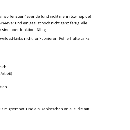
uf wolfenstein4ever.de (und nicht mehr rtcwmap.de)
n4ever und einiges ist noch nicht ganz fertig. Alle
 sind aber funktionsfähig.
load-Links nicht funktionieren. Fehlerhafte Links
eich
 Arbeit)
tion
s migriert hat. Und ein Dankeschön an alle, die mir