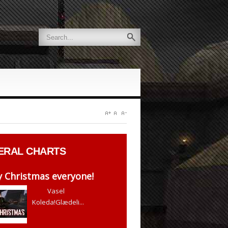
ERAL
CHARTS
 Christmas everyone!
Vasel
Koleda!Glædeli...