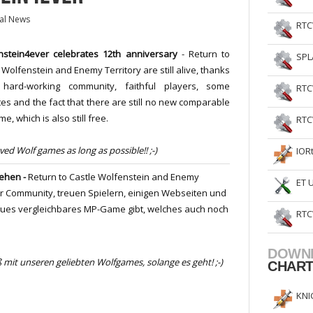
al News
RTC
nstein4ever
celebrates 12th anniversary
-
Return to
SPL
 Wolfenstein and Enemy Territory are still alive, thanks
hard-working community, faithful players, some
RTC
es and the fact that there are still no new comparable
e, which is also still free.
RTC
oved
Wolf
games
as long as possible!! ;-)
IOR
tehen -
Return to Castle Wolfenstein and Enemy
ET 
er Community, treuen Spielern, einigen Webseiten und
eues vergleichbares MP-Game gibt, welches auch noch
RTC
DOWN
 mit unseren geliebten Wolfgames, solange es geht! ;-)
CHAR
KNI