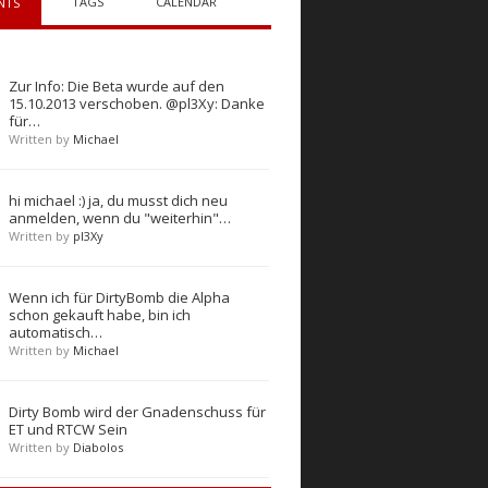
TAGS
CALENDAR
NTS
Zur Info: Die Beta wurde auf den
15.10.2013 verschoben. @pl3Xy: Danke
für…
Written by
Michael
hi michael :) ja, du musst dich neu
anmelden, wenn du "weiterhin"…
Written by
pl3Xy
Wenn ich für DirtyBomb die Alpha
schon gekauft habe, bin ich
automatisch…
Written by
Michael
Dirty Bomb wird der Gnadenschuss für
ET und RTCW Sein
Written by
Diabolos