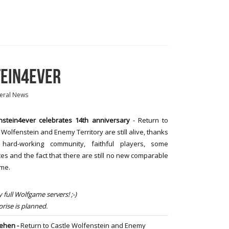
TEIN4EVER
eral News
nstein4ever
celebrates 14th anniversary
-
Return to
 Wolfenstein and Enemy Territory are still alive, thanks
hard-working community, faithful players, some
es and the fact that there are still no new comparable
me.
full Wolfgame servers! ;-)
prise is planned.
tehen -
Return to Castle Wolfenstein and Enemy