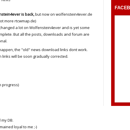
FACE
stein4ever is back,
but now on wolfenstein4ever.de
not more rtcwmap.de)
 changed a lot on Wolfenstein4ever and is yet some
mplete. But all the posts, downloads and forum are
onal.
 happen, the "old" news download links dont work.
 links will be soon gradually corrected.
in progress)
d my DB.
ained loyal to me ;-)